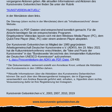
vergangene Aktionen geben. Alle aktuellen Informationen und Aktionen des
Kunstvereins Gelsenkirchen finden Sie unter der Rubrik
"KUNSTVEREIN AKTUELL"
in der Menüleiste oben links.
Die Sitemap (oben rechts in der Menüleiste) dient als "Inhaltsverzeichnis" dieser
Website.
Hyperlinks zu PDF-Dateien sind entsprechend kenntlich gemacht. Für die
Ansicht benötigen Sie ein entsprechendes Programm.
Eingebundene Videoclips lassen sich mit dem Windows-Media Player (PC), dem
QuickTime Player (Mac, PC) oder einem anderen Player abspielen.
Der Kunstverein Gelsenkirchen ist Mitglied der 1980 gegründeten
Arbeitsgemeinschaft Deutscher Kunstvereine e.V. (ADKV). Am 19. März 2021
hat die Kultusministerkonferenz entschhieden, die "Idee und Praxis der
Kunstvereine" in das "Bundesweite Verzeichnis des Immateriellen Kulturerbes
der Deutschen UNESCO-Kommission" aufzunehmen.
>
s. dazu Pressemitteilung der ADKV als PDF-Datei.
(29 KB)
* Die Dokumentation, seinerzeit erstellt von Anneliese Knorr, umfasst die Aktivitäten
.
des Kunstvereins in den 1960er-Jahren
**Aktuelle Informationen über die Aktivitäten des Kunstvereins Gelsenkirchen
können Sie auch über den Messengerdienst Instagram, der in Eigenregie
verantwortlich von Andrea Baranski geführt wird, erhalten, s. Hyperlink oben rechts.
Voraussetzung dafür ist Ihre Registrierung bei Instagram.
Kunstverein Gelsenkirchen e.V., 2003, 2007, 2010, 2019
www.kunstverein-gelsenkirchen.de