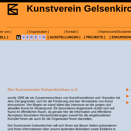
Kunstverein Gelsenkir
.......................................................................................................................................
ber uns ]
[ Organisation ]
[ Kontakt ]
[ Impressum/Disclaimer
ELL ]
V
E
R
E
I
N
[ AUSSTELLUNGEN ]
[ PROJEKTE ]
[ EXKURSION
Der Kunstverein Gelsenkirchen e.V.
wurde 1968 als ein Zusammenschluss von Kunstfreundinnen und -freunden mit
dem Ziel gegründet, sich für die Förderung und das Verständnis von Kunst
einzusetzen. Von Beginn an stand dabei das Interesse an der jungen und
aktuellen Kunst im Vordergrund. Ein besonderes Augenmerk richtet sich auf
Kunst im öffentlichen Raum, da gerade hier die Information und öffentliche
Akzeptanz besondere Herausforderungen sowohl für die eingebundenen
Künstler*innen als auch für die Organisator*innen darstellen.
Der Kunstverein Gelsenkirchen will sich Ihnen auf diesen Seiten präsentieren
und Ihnen Informationen über unsere laufenden Aktivitäten sowie Einblicke in