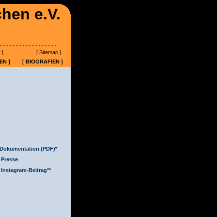
chen e.V.
..............................................
 ]
[ Sitemap ]
EN ]
[ BIOGRAFIEN ]
Dokumentation (PDF)*
Presse
Instagram-Beitrag**